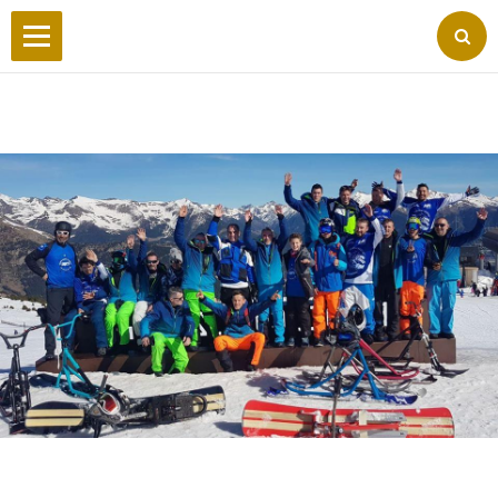
Accueil
Wilderby
Photos
Vidéos
Forum
Facebook
Liens
Contact
Livre d'or