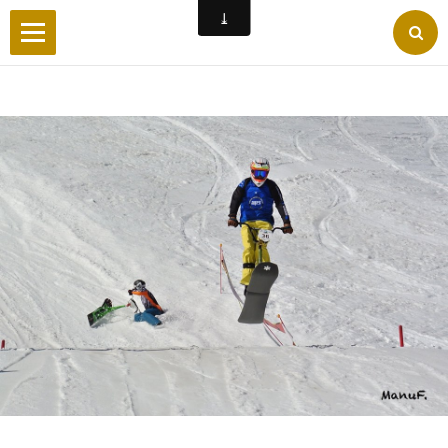
Accueil
Wilderby
Photos
Vidéos
Forum
Facebook
Liens
Contact
Livre d'or