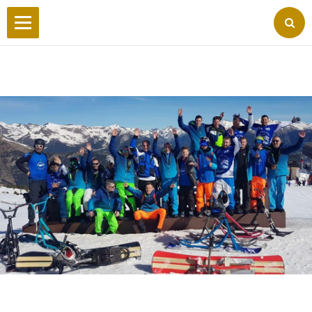
Accueil
Wilderby
Photos
Vidéos
Forum
Facebook
Liens
Contact
Livre d'or