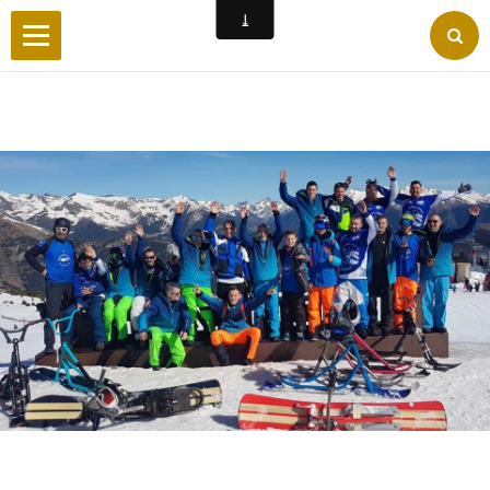
Accueil
Wilderby
Photos
Vidéos
Forum
Facebook
Liens
Contact
Livre d'or