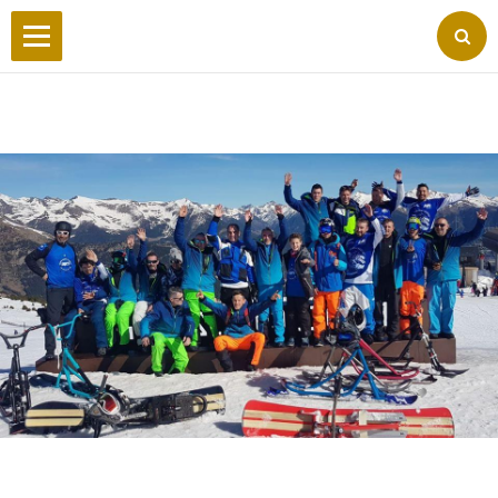
Accueil
Wilderby
Photos
Vidéos
Forum
Facebook
Liens
Contact
Livre d'or