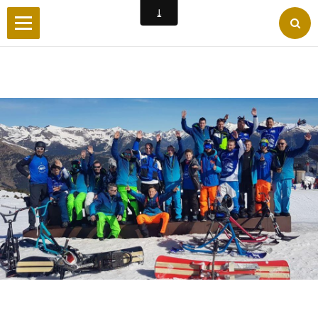
Accueil
Wilderby
Photos
Vidéos
Forum
Facebook
Liens
Contact
Livre d'or