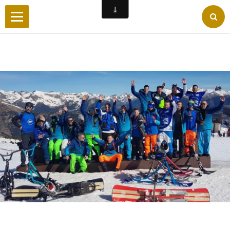
Accueil
Wilderby
Photos
Vidéos
Forum
Facebook
Liens
Contact
Livre d'or