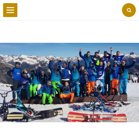
Accueil
Wilderby
Photos
Vidéos
Forum
Facebook
Liens
Contact
Livre d'or