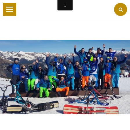
Accueil
Wilderby
Photos
Vidéos
Forum
Facebook
Liens
Contact
Livre d'or