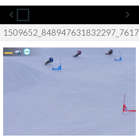
1509652_848947631832297_7617