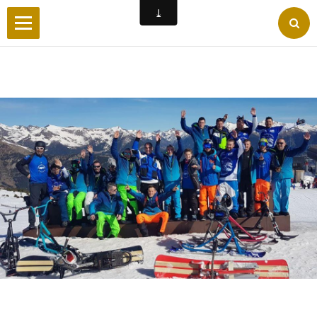
Accueil
Wilderby
Photos
Vidéos
Forum
Facebook
Liens
Contact
Livre d'or